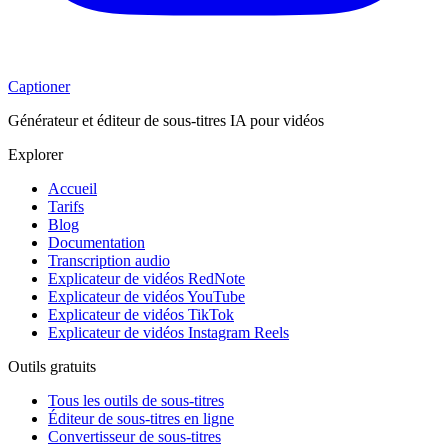
Captioner
Générateur et éditeur de sous-titres IA pour vidéos
Explorer
Accueil
Tarifs
Blog
Documentation
Transcription audio
Explicateur de vidéos RedNote
Explicateur de vidéos YouTube
Explicateur de vidéos TikTok
Explicateur de vidéos Instagram Reels
Outils gratuits
Tous les outils de sous-titres
Éditeur de sous-titres en ligne
Convertisseur de sous-titres