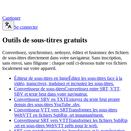
Captioner
Se connecter
Outils de sous-titres gratuits
Convertissez, synchronisez, nettoyez, éditez et fusionnez des fichiers
de sous-titres directement dans votre navigateur. Sans inscription,
sans envoi, sans filigrane : chaque outil ci-dessous traite vos fichiers
localement sur votre appareil.
Éditeur de sous-titres en ligne
Éditez les sous-titres face à la
vidéo, transcrivez, traduisez et incrustez les sous-titres.
Convertisseur de sous-titres
Convertissez entre SRT, VTT,
SBV et texte brut dans votre navigateur.
Convertisseur SBV en TXT
Extrayez du texte brut propre
depuis des sous-titres YouTube .sbv.
Convertisseur VTT vers SRT
Transformez les sous-titres
WebVTT en fichiers SubRip .srt instantanément.
Convertisseur SRT vers VTT
Transformez les fichiers SubRip
.srt en sous-titres WebVTT prêts pour le web.
SRT vers texte
Supprimez les horodatages et la numérotation