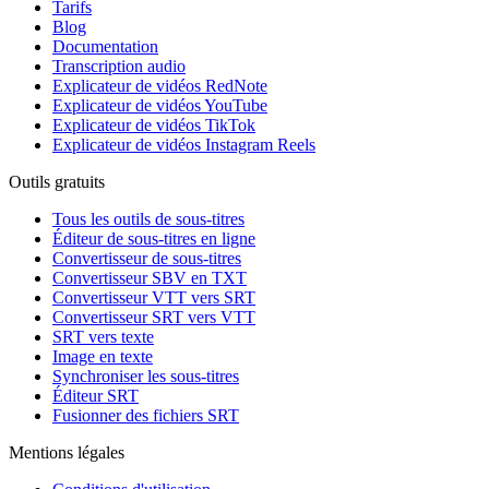
Tarifs
Blog
Documentation
Transcription audio
Explicateur de vidéos RedNote
Explicateur de vidéos YouTube
Explicateur de vidéos TikTok
Explicateur de vidéos Instagram Reels
Outils gratuits
Tous les outils de sous-titres
Éditeur de sous-titres en ligne
Convertisseur de sous-titres
Convertisseur SBV en TXT
Convertisseur VTT vers SRT
Convertisseur SRT vers VTT
SRT vers texte
Image en texte
Synchroniser les sous-titres
Éditeur SRT
Fusionner des fichiers SRT
Mentions légales