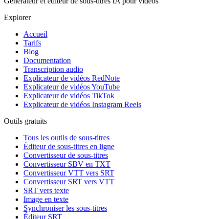
Générateur et éditeur de sous-titres IA pour vidéos
Explorer
Accueil
Tarifs
Blog
Documentation
Transcription audio
Explicateur de vidéos RedNote
Explicateur de vidéos YouTube
Explicateur de vidéos TikTok
Explicateur de vidéos Instagram Reels
Outils gratuits
Tous les outils de sous-titres
Éditeur de sous-titres en ligne
Convertisseur de sous-titres
Convertisseur SBV en TXT
Convertisseur VTT vers SRT
Convertisseur SRT vers VTT
SRT vers texte
Image en texte
Synchroniser les sous-titres
Éditeur SRT