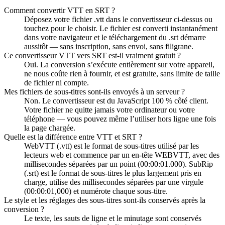
Comment convertir VTT en SRT ?
Déposez votre fichier .vtt dans le convertisseur ci-dessus ou
touchez pour le choisir. Le fichier est converti instantanément
dans votre navigateur et le téléchargement du .srt démarre
aussitôt — sans inscription, sans envoi, sans filigrane.
Ce convertisseur VTT vers SRT est-il vraiment gratuit ?
Oui. La conversion s’exécute entièrement sur votre appareil,
ne nous coûte rien à fournir, et est gratuite, sans limite de taille
de fichier ni compte.
Mes fichiers de sous-titres sont-ils envoyés à un serveur ?
Non. Le convertisseur est du JavaScript 100 % côté client.
Votre fichier ne quitte jamais votre ordinateur ou votre
téléphone — vous pouvez même l’utiliser hors ligne une fois
la page chargée.
Quelle est la différence entre VTT et SRT ?
WebVTT (.vtt) est le format de sous-titres utilisé par les
lecteurs web et commence par un en-tête WEBVTT, avec des
millisecondes séparées par un point (00:00:01.000). SubRip
(.srt) est le format de sous-titres le plus largement pris en
charge, utilise des millisecondes séparées par une virgule
(00:00:01,000) et numérote chaque sous-titre.
Le style et les réglages des sous-titres sont-ils conservés après la
conversion ?
Le texte, les sauts de ligne et le minutage sont conservés