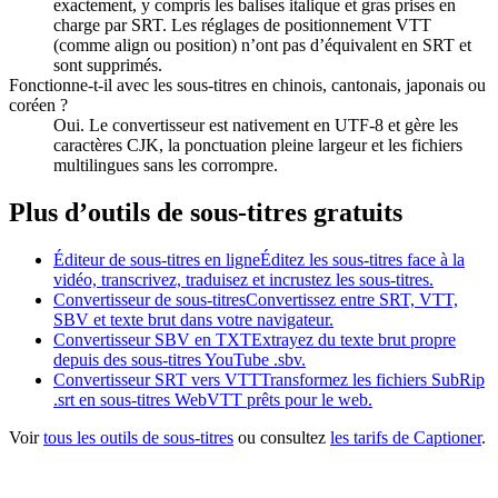
exactement, y compris les balises italique et gras prises en
charge par SRT. Les réglages de positionnement VTT
(comme align ou position) n’ont pas d’équivalent en SRT et
sont supprimés.
Fonctionne-t-il avec les sous-titres en chinois, cantonais, japonais ou
coréen ?
Oui. Le convertisseur est nativement en UTF-8 et gère les
caractères CJK, la ponctuation pleine largeur et les fichiers
multilingues sans les corrompre.
Plus d’outils de sous-titres gratuits
Éditeur de sous-titres en ligne
Éditez les sous-titres face à la
vidéo, transcrivez, traduisez et incrustez les sous-titres.
Convertisseur de sous-titres
Convertissez entre SRT, VTT,
SBV et texte brut dans votre navigateur.
Convertisseur SBV en TXT
Extrayez du texte brut propre
depuis des sous-titres YouTube .sbv.
Convertisseur SRT vers VTT
Transformez les fichiers SubRip
.srt en sous-titres WebVTT prêts pour le web.
Voir
tous les outils de sous-titres
ou consultez
les tarifs de Captioner
.