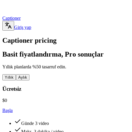
Captioner
Giriş yap
Captioner pricing
Basit
fiyatlandırma,
Pro
sonuçlar
Yıllık planlarda %50 tasarruf edin.
Yıllık
Aylık
Ücretsiz
$0
Başla
Günde 3 video
Maks. 3 dakika / video