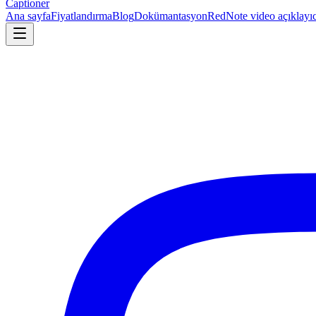
Captioner
Ana sayfa
Fiyatlandırma
Blog
Dokümantasyon
RedNote video açıklayıc