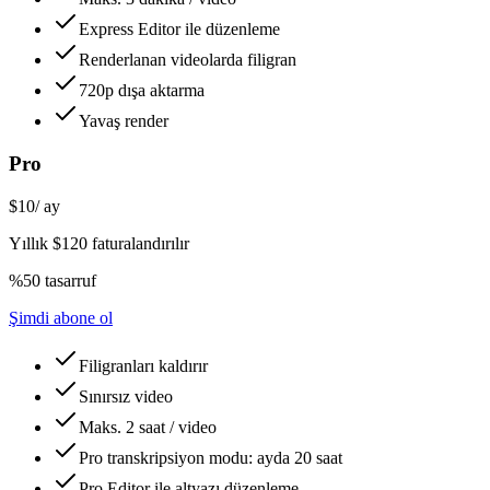
Express Editor ile düzenleme
Renderlanan videolarda filigran
720p dışa aktarma
Yavaş render
Pro
$10
/ ay
Yıllık $120 faturalandırılır
%50 tasarruf
Şimdi abone ol
Filigranları kaldırır
Sınırsız video
Maks. 2 saat / video
Pro transkripsiyon modu: ayda 20 saat
Pro Editor ile altyazı düzenleme